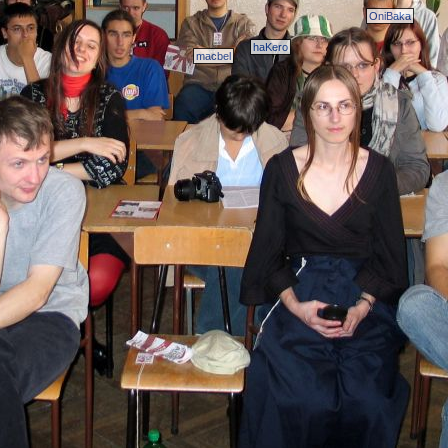
OniBaka
haKero
macbel