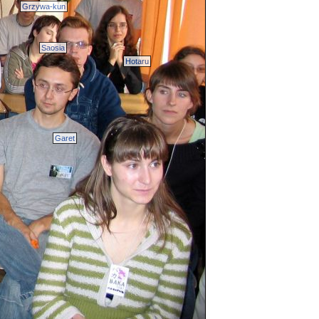
Grzywa-kun
Saosia
Hotaru
Garet