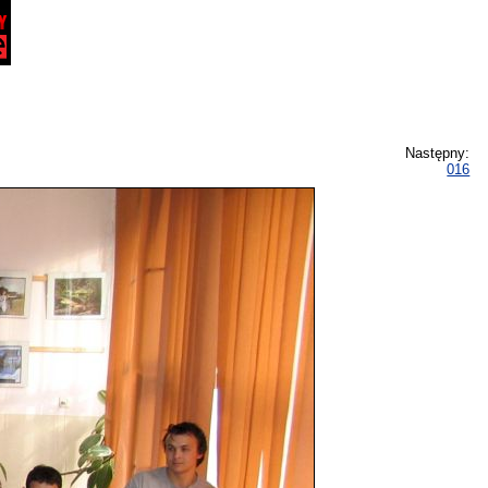
Następny:
016