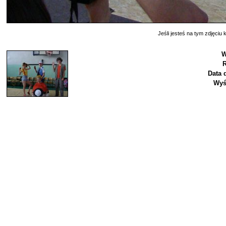
Jeśli jesteś na tym zdjęciu k
W
R
Data 
Wyś