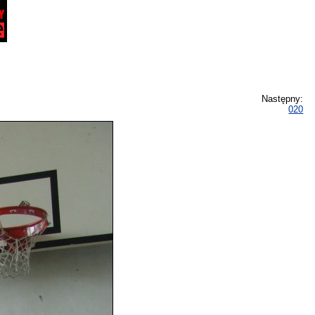
Następny:
020