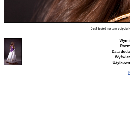
Jeśli jesteś na tym zdjęciu k
Wymia
Rozm
Data doda
Wyświet
Użytkown
P