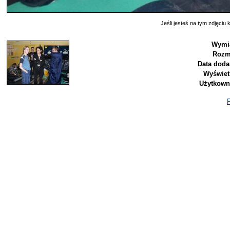
Jeśli jesteś na tym zdjęciu k
Wymia
Rozm
Data doda
Wyświet
Użytkown
P