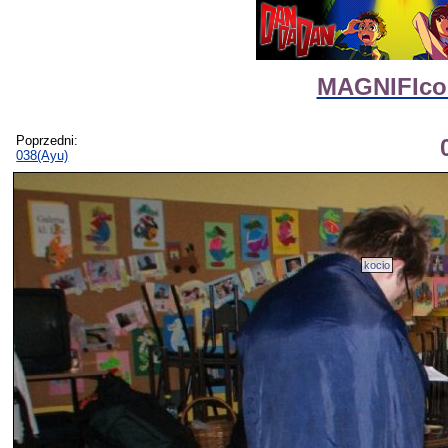
MAGNIFIcon 
Poprzedni:
038(Ayu)
kocio