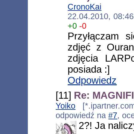
CronoKai
[*.x34
22.04.2010, 08:4
+0
-0
Przyłączam si
zdjęć z Ouran
zdjęcia LARPo
posiada :]
Odpowiedz
[11]
Re: MAGNIFIc
Yoiko
[*.ipartner.co
odpowiedź na
#7
, oc
2?! Ja nalicz