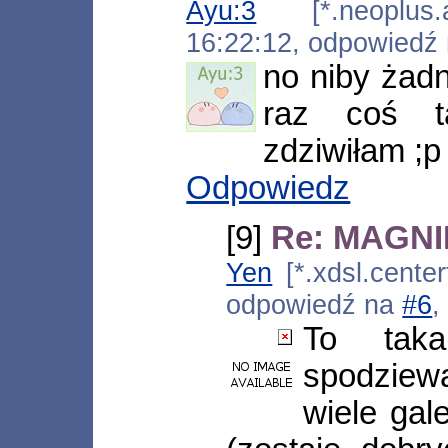
Ayu:3
[*.neoplus.ad
16:22:12, odpowiedź
no niby żad
raz coś t
zdziwiłam ;p
Odpowiedz
[9]
Re: MAGNIFI
Yen
[*.xdsl.center
odpowiedź na
#6
,
To tak
spodziew
wiele gale