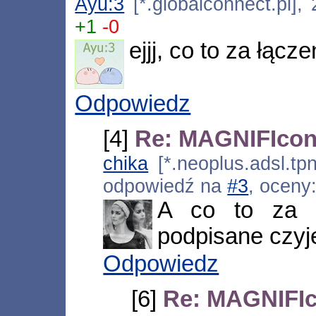
Ayu:3
[*.globalconnect.pl],
+1
-0
ejjj, co to za łącze
Odpowiedz
[4]
Re: MAGNIFIcon V
chika
[*.neoplus.adsl.tpn
odpowiedź na
#3
, oceny
A co to za r
podpisane czyje
Odpowiedz
[6]
Re: MAGNIFIco