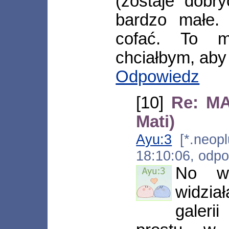
(zostaje dobr
bardzo małe.
cofać. To m
chciałbym, aby 
Odpowiedz
[10]
Re: MA
Mati)
Ayu:3
[*.neoplu
18:10:06, odp
No w
widzia
galer