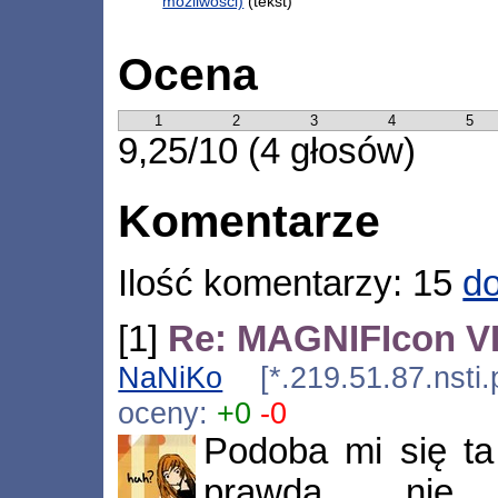
możliwości)
(tekst)
Ocena
1
2
3
4
5
9,25/10 (4 głosów)
Komentarze
Ilość komentarzy: 15
do
[1]
Re: MAGNIFIcon VII
NaNiKo
[*.219.51.87.nsti.
oceny:
+0
-0
Podoba mi się ta
prawda nie 