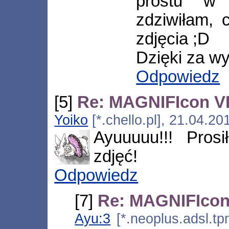
prostu w 
zdziwiłam, 
zdjęcia ;D
Dzięki za wy
Odpowiedz
[5]
Re: MAGNIFIcon VII
Yoiko
[*.chello.pl], 21.04.2
Ayuuuuu!!! Pros
zdjęć!
Odpowiedz
[7]
Re: MAGNIFIcon V
Ayu:3
[*.neoplus.adsl.tp