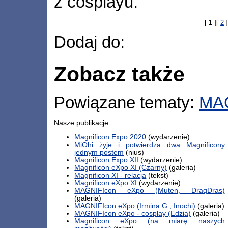
z cosplayu.
[
1
][
2
]
Dodaj do:
Zobacz także
Powiązane tematy:
MA
Nasze publikacje:
Magnificon Expo 2020
(wydarzenie)
MiOhi żyje i potwierdza dwa Magnificony
jednym postem
(nius)
Magnificon Expo XII
(wydarzenie)
Magnificon eXpo XI (Czarny)
(galeria)
Magnificon XI - relacja
(tekst)
Magnificon eXpo XI
(wydarzenie)
MAGNIFIcon eXpo (Muten, DraqDras)
(galeria)
MAGNIFIcon eXpo (Irmina G., Inochi)
(galeria)
MAGNIFIcon eXpo - cosplay (Edzia)
(galeria)
Magnificon eXpo (na miarę naszych