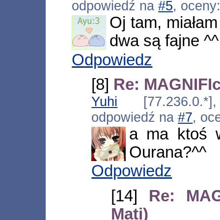
odpowiedź na
#5
, oceny
Oj tam, miałam 
dwa są fajne ^^
Odpowiedz
[8]
Re: MAGNIFIco
Yuhi
[77.236.0.*]
odpowiedź na
#7
, oc
a ma ktoś w
Ourana?^^
Odpowiedz
[14]
Re: MAGN
Mati)