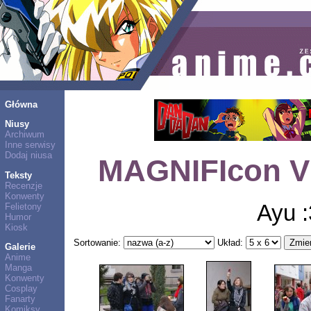
Główna
Niusy
Archiwum
Inne serwisy
Dodaj niusa
MAGNIFIcon VII
Teksty
Recenzje
Konwenty
Ayu :
Felietony
Humor
Kiosk
Sortowanie:
Układ:
Galerie
Anime
Manga
Konwenty
Cosplay
Fanarty
Komiksy