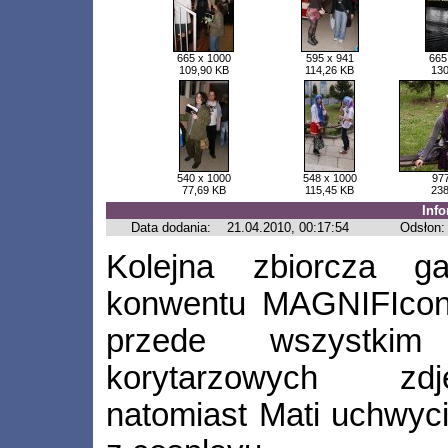
665 x 1000
595 x 941
665
109,90 KB
114,26 KB
130
540 x 1000
548 x 1000
977
77,69 KB
115,45 KB
238
Inf
Data dodania:
21.04.2010, 00:17:54
Odsłon:
Kolejna zbiorcza ga
konwentu MAGNIFIcon V
przede wszystki
korytarzowych zdj
natomiast Mati uchwyc