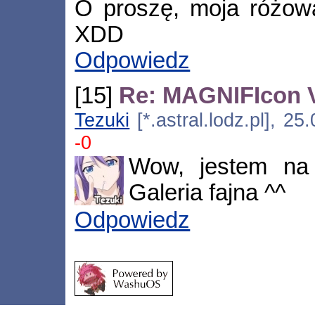
O proszę, moja różowa
XDD
Odpowiedz
[15]
Re: MAGNIFIcon VI
Tezuki
[*.astral.lodz.pl], 2
-0
Wow, jestem na
Galeria fajna ^^
Odpowiedz