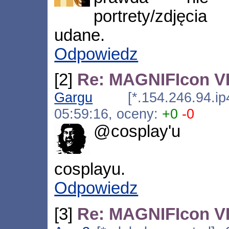
portrety/zdjęc
udane.
Odpowiedz
[2]
Re: MAGNIFIcon VII
Gargu
[*.154.246.94.ip4
05:59:16, oceny:
+0
-0
@cosplay'u
cosplayu.
Odpowiedz
[3]
Re: MAGNIFIcon VII