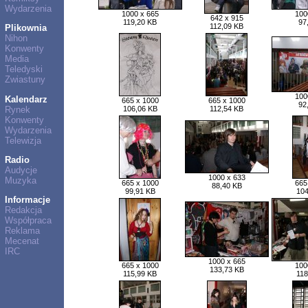
Wydarzenia
1000 x 665
100
642 x 915
119,20 KB
97
112,09 KB
Plikownia
Nihon
Konwenty
Media
Teledyski
Zwiastuny
100
Kalendarz
665 x 1000
665 x 1000
92
Rynek
106,06 KB
112,54 KB
Konwenty
Wydarzenia
Telewizja
Radio
Audycje
1000 x 633
Muzyka
665 x 1000
665
88,40 KB
99,91 KB
104
Informacje
Redakcja
Współpraca
Reklama
Mecenat
IRC
1000 x 665
665 x 1000
100
133,73 KB
115,99 KB
118