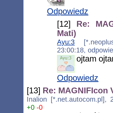
Odpowiedz
[12]
Re: MAGN
Mati)
Ayu:3
[*.neoplus.
23:00:18, odpowi
ojtam ojt
Odpowiedz
[13]
Re: MAGNIFIcon VI
Inalion [*.net.autocom.pl],
+0
-0