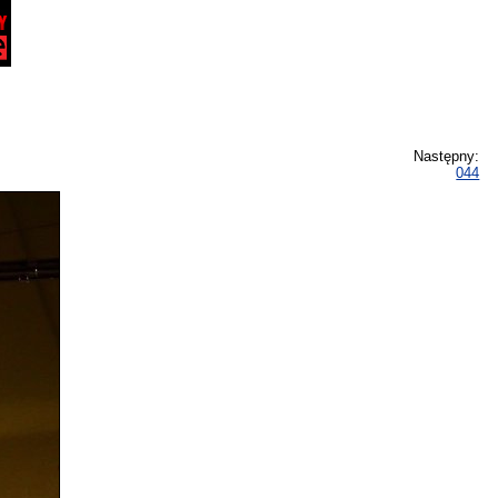
Następny:
044