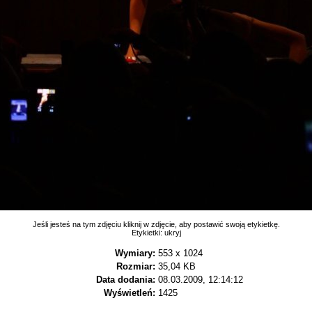
Jeśli jesteś na tym zdjęciu kliknij w zdjęcie, aby postawić swoją etykietkę.
Etykietki:
ukryj
Wymiary:
553 x 1024
Rozmiar:
35,04 KB
Data dodania:
08.03.2009, 12:14:12
Wyświetleń:
1425