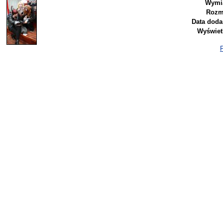
Wymia
Rozm
Data doda
Wyświet
P