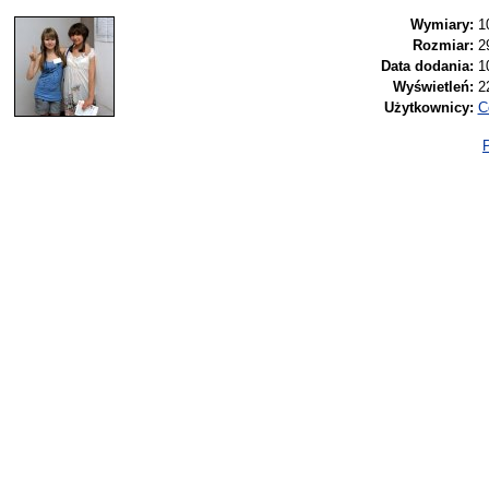
Wymiary:
1
Rozmiar:
2
Data dodania:
1
Wyświetleń:
2
Użytkownicy:
C
P