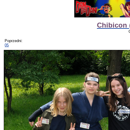
Chibicon 
Poprzedni:
05
Shizu-