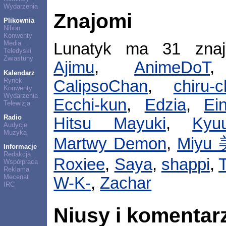
Wydarzenia
Znajomi
Plikownia
Nihon
Konwenty
Media
Lunatyk ma 31 zna
Teledyski
Zwiastuny
Ajimu
,
AnimeDoT
Kalendarz
Rynek
CalipsoChan
,
chiru-
Konwenty
Wydarzenia
Ecchi-kun
,
Edzia
,
Ei
Telewizja
Radio
Hitsu Mayuki
,
Kyuu
Audycje
Muzyka
Martwy Demon
,
Miyu
Informacje
Redakcja
Roxiee
,
Saya
,
shappi
,
Współpraca
Reklama
Mecenat
W-K-
,
Zachar
IRC
Niusy i komentar