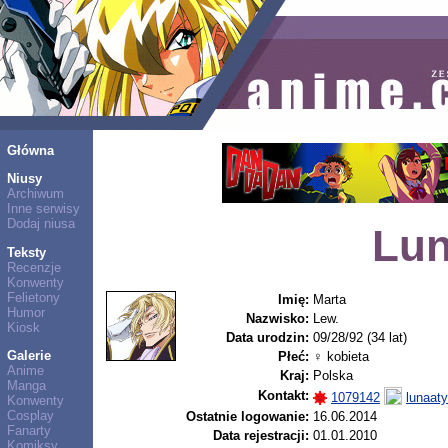
Główna
Niusy
Archiwum
Inne serwisy
Dodaj niusa
Lun
Teksty
Recenzje
Konwenty
Felietony
Imię:
Marta
Humor
Nazwisko:
Lew.
Kiosk
Data urodzin:
09/28/92 (34 lat)
Galerie
Płeć:
♀ kobieta
Anime
Kraj:
Polska
Manga
Kontakt:
1079142
lunaat
Konwenty
Cosplay
Ostatnie logowanie:
16.06.2014
Fanarty
Data rejestracji:
01.01.2010
Komiksy