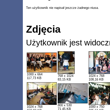
Ten użytkownik nie napisał jeszcze żadnego niusa.
Zdjęcia
Użytkownik jest widocz
1000 x 664
768 x 1024
1024 x 768
117,73 KB
83,15 KB
108,16 KB
800 x 530
1024 x 768
1000 x 750
71,45 KB