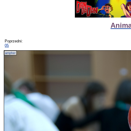
Anima
Poprzedni:
05
ampher