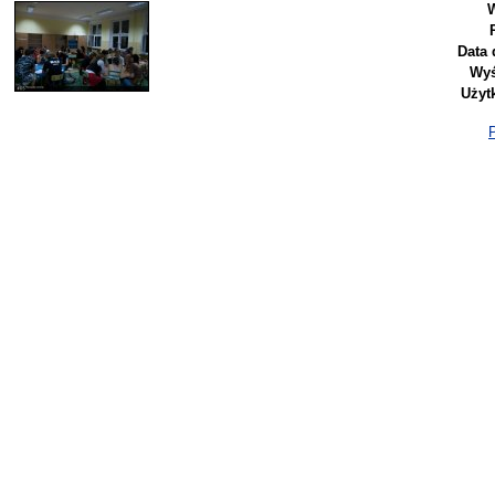
W
Data 
Wyś
Użyt
P