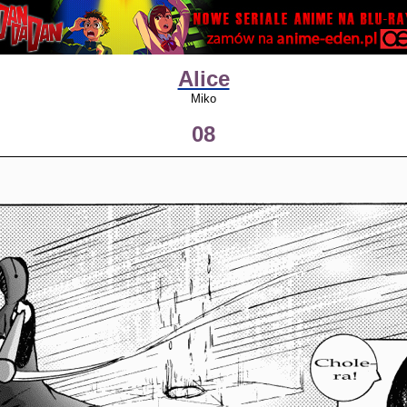
Alice
Miko
08