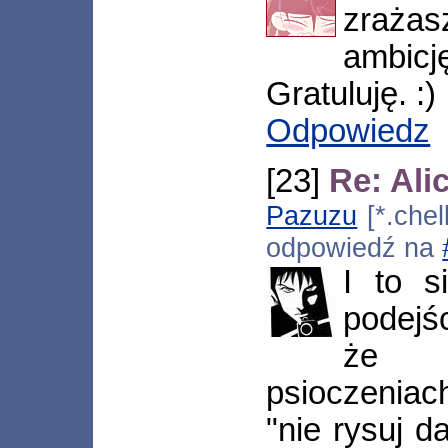
zrażas
ambic
Gratuluję. :)
Odpowiedz
[23]
Re: Ali
Pazuzu
[*.chel
odpowiedź na
I to s
podejś
że p
psioczeniach
"nie rysuj da