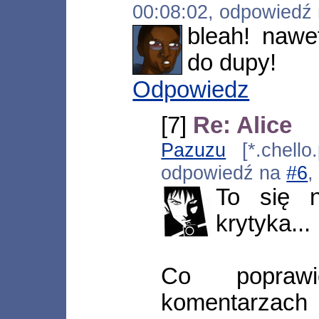
00:08:02, odpowiedź
bleah! nawe
do dupy!
Odpowiedz
[7]
Re: Alice
Pazuzu
[*.chello.
odpowiedź na
#6
,
To się n
krytyka...
Co popraw
komentarza