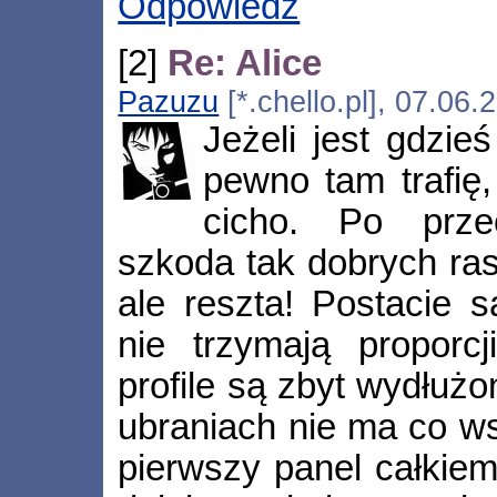
Odpowiedz
[2]
Re: Alice
Pazuzu
[*.chello.pl], 07.06
Jeżeli jest gdzie
pewno tam trafię,
cicho. Po przec
szkoda tak dobrych rast
ale reszta! Postacie 
nie trzymają proporcj
profile są zbyt wydłużon
ubraniach nie ma co ws
pierwszy panel całkiem