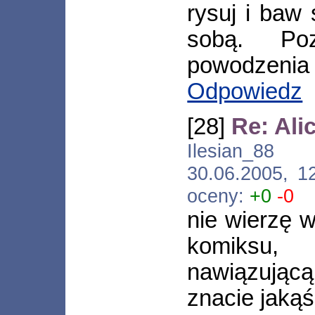
rysuj i baw 
sobą. Po
powodzenia
Odpowiedz
[28]
Re: Ali
Ilesian_88 [
30.06.2005, 1
oceny:
+0
-0
nie wierzę w
komiksu,
nawiązującą
znacie jakąś