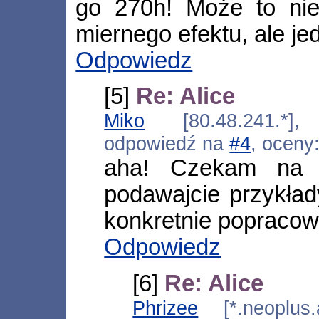
go 270h! Może to ni
miernego efektu, ale je
Odpowiedz
[5]
Re: Alice
Miko
[80.48.241.*], 
odpowiedź na
#4
, oceny
aha! Czekam na d
podawajcie przykła
konkretnie popraco
Odpowiedz
[6]
Re: Alice
Phrizee
[*.neoplus.a