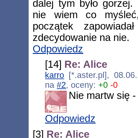
dalej tym było gorzej.
nie wiem co myśleć
początek zapowiadał
zdecydowanie na nie.
Odpowiedz
[14]
Re: Alice
karro
[*.aster.pl], 08.0
na
#2
, oceny:
+0
-0
Nie martw się -
Odpowiedz
[3]
Re: Alice