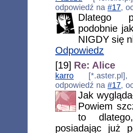
odpowiedź na
#17
, o
Dlatego p
podobnie ja
NIGDY się ni
Odpowiedz
[19]
Re: Alice
karro
[*.aster.pl]
odpowiedź na
#17
, o
Jak wygląda
Powiem szcz
to dlateg
posiadając już p