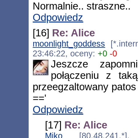
Normalnie.. straszne..
Odpowiedz
[16]
Re: Alice
moonlight_goddess
[*.inter
23:46:22, oceny:
+0
-0
Jeszcze zapomn
połączeniu z taką
przeegzaltowany patos 
=='
Odpowiedz
[17]
Re: Alice
Miko
[80.48.241.*], 