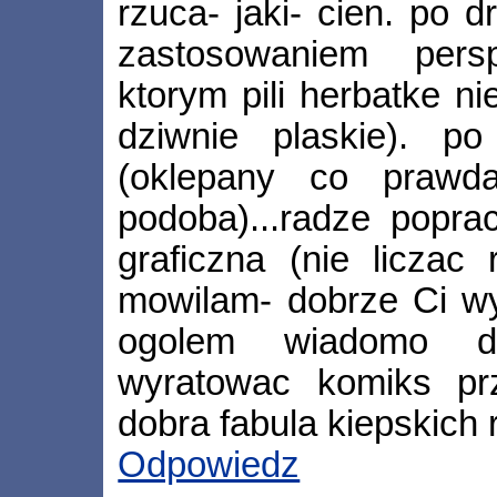
rzuca- jaki- cien. po dr
zastosowaniem pers
ktorym pili herbatke ni
dziwnie plaskie). po
(oklepany co prawd
podoba)...radze popra
graficzna (nie liczac 
mowilam- dobrze Ci wy
ogolem wiadomo d
wyratowac komiks prz
dobra fabula kiepskich 
Odpowiedz