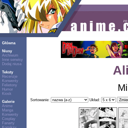
Główna
Niusy
Archiwum
Inne serwisy
Dodaj niusa
Al
Teksty
Recenzje
Konwenty
Mi
Felietony
Humor
Kiosk
Sortowanie:
Układ:
Galerie
Anime
Manga
Konwenty
Cosplay
Fanarty
Komiksy