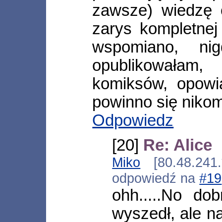
zawsze) wiedzę o
zarys kompletnej
wspomiano, ni
opublikowałam,
komiksów, opowi
powinno się niko
Odpowiedz
[20]
Re: Alice
Miko
[80.48.241.
odpowiedź na
#19
ohh.....No do
wyszedł, ale na