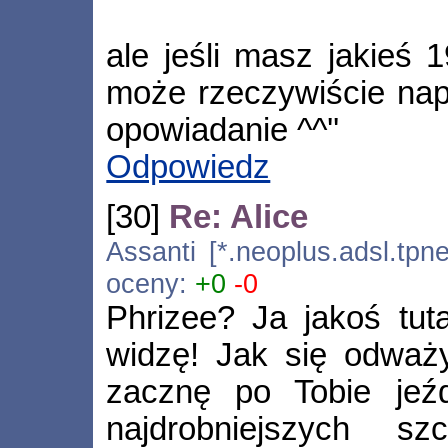
ale jeśli masz jakieś 19
może rzeczywiście napi
opowiadanie ^^''
Odpowiedz
[30]
Re: Alice
Assanti [*.neoplus.adsl.tpne
oceny:
+0
-0
Phrizee? Ja jakoś tut
widzę! Jak się odważ
zacznę po Tobie jeźd
najdrobniejszych sz