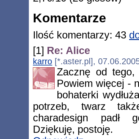
Komentarze
Ilość komentarzy: 43
do
[1]
Re: Alice
karro
[*.aster.pl], 07.06.200
Zacznę od tego, 
Powiem więcej - n
bohaterki wydłuża
potrzeb, twarz takż
charadesign padł g
Dziękuję, postoję.