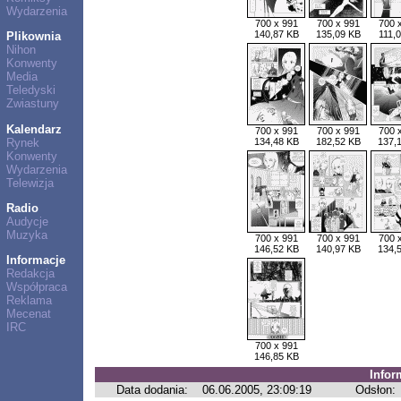
Wydarzenia
700 x 991
700 x 991
700 
140,87 KB
135,09 KB
111,
Plikownia
Nihon
Konwenty
Media
Teledyski
Zwiastuny
Kalendarz
700 x 991
700 x 991
700 
Rynek
134,48 KB
182,52 KB
137,
Konwenty
Wydarzenia
Telewizja
Radio
Audycje
Muzyka
700 x 991
700 x 991
700 
146,52 KB
140,97 KB
134,
Informacje
Redakcja
Współpraca
Reklama
Mecenat
IRC
700 x 991
146,85 KB
Infor
Data dodania:
06.06.2005, 23:09:19
Odsłon: