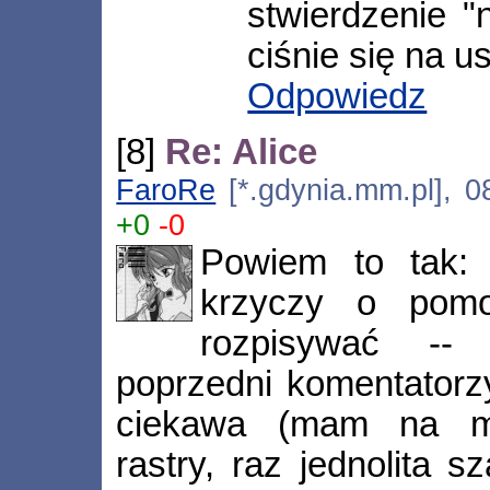
stwierdzenie 
ciśnie się na us
Odpowiedz
[8]
Re: Alice
FaroRe
[*.gdynia.mm.pl], 0
+0
-0
Powiem to tak: 
krzyczy o pomo
rozpisywać -- 
poprzedni komentatorzy
ciekawa (mam na myś
rastry, raz jednolita s