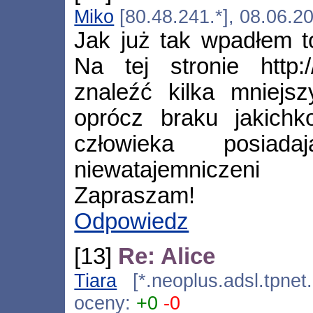
Miko
[80.48.241.*], 08.06.2
Jak już tak wpadłem t
Na tej stronie http:/
znaleźć kilka mniejsz
oprócz braku jakichk
człowieka posiada
niewatajemniczeni
Zapraszam!
Odpowiedz
[13]
Re: Alice
Tiara
[*.neoplus.adsl.tpnet
oceny:
+0
-0