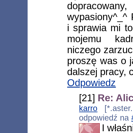
dopracowany
wypasiony^_^ 
i sprawia mi t
mojemu kad
niczego zarzuci
proszę was o j
dalszej pracy, 
Odpowiedz
[21]
Re: Ali
karro
[*.aster.
odpowiedź na
I właśn