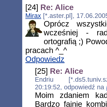
[24]
Re: Alice
Mirax
[*.aster.pl], 17.06.20
Oprócz wszystk
wcześniej - ra
ortografią ;) Pow
pracach ^_^
Odpowiedz
[25]
Re: Alice
Endriu [*.ds5.tuniv.s
20:19:52, odpowiedź na
Moim zdaniem kadr
Bardzo fajnie komb