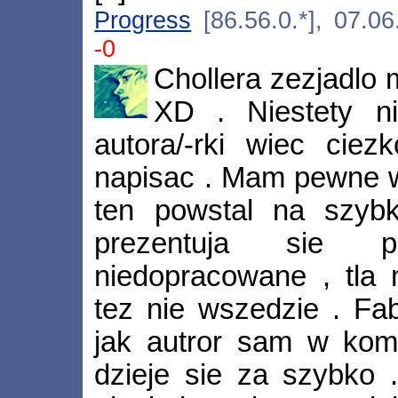
Progress
[86.56.0.*], 07.0
-0
Chollera zezjadlo
XD . Niestety n
autora/-rki wiec ciezk
napisac . Mam pewne w
ten powstal na szybk
prezentuja sie p
niedopracowane , tla 
tez nie wszedzie . Fa
jak autror sam w komi
dzieje sie za szybko .