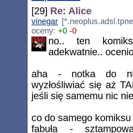
[29]
Re: Alice
vinegar
[*.neoplus.adsl.tpne
oceny:
+0
-0
no.. ten komik
adekwatnie.. ocenio
aha - notka do nie
wyzłośliwiać się aż T
jeśli się samemu nic ni
co do samego komiksu 
fabuła - sztampow