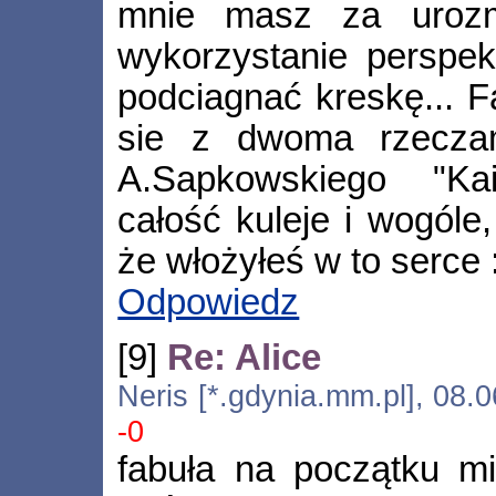
mnie masz za urozm
wykorzystanie perspek
podciagnać kreskę... F
sie z dwoma rzeczami
A.Sapkowskiego "Ka
całość kuleje i wogóle,
że włożyłeś w to serce :)
Odpowiedz
[9]
Re: Alice
Neris [*.gdynia.mm.pl], 08.
-0
fabuła na początku mi