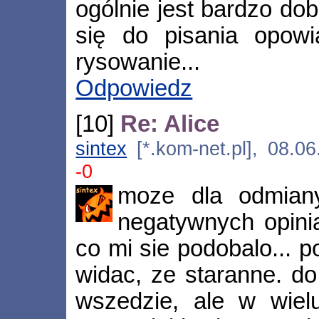
ogólnie jest bardzo dob
się do pisania opowi
rysowanie...
Odpowiedz
[10]
Re: Alice
sintex
[*.kom-net.pl], 08.0
-0
moze dla odmian
negatywnych opini
co mi sie podobalo... p
widac, ze staranne. do
wszedzie, ale w wielu