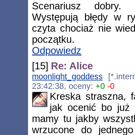
Scenariusz dobry. 
Występują błędy w ry
czyta chociaż nie wie
początku.
Odpowiedz
[15]
Re: Alice
moonlight_goddess
[*.inter
23:42:38, oceny:
+0
-0
Kreska straszna, f
jak ocenić bo już
mamy tu jakby wszyst
wrzucone do jednego