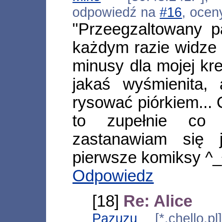
odpowiedź na
#16
, ocen
"Przeegzaltowany 
każdym razie widze 
minusy dla mojej kre
jakaś wyśmienita, 
rysować piórkiem... 
to zupełnie co 
zastanawiam się 
pierwsze komiksy ^_^ 
Odpowiedz
[18]
Re: Alice
Pazuzu
[*.chello.pl