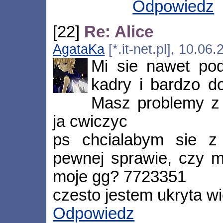
Odpowiedz
[22]
Re: Alice
AgataKa
[*.it-net.pl], 10.0
Mi sie nawet pod
kadry i bardzo do
Masz problemy z 
ja cwiczyc
ps chcialabym sie z
pewnej sprawie, czy 
moje gg? 7723351
czesto jestem ukryta w
Odpowiedz