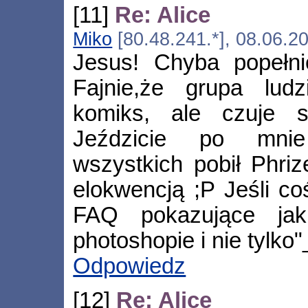
[11]
Re: Alice
Miko
[80.48.241.*], 08.06.2
Jesus! Chyba popełni
Fajnie,że grupa lud
komiks, ale czuje si
Jeździcie po mnie
wszystkich pobił Phriz
elokwencją ;P Jeśli co
FAQ pokazujące ja
photoshopie i nie tylko"
Odpowiedz
[12]
Re: Alice