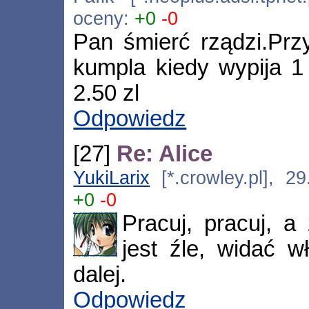
oceny:
+0
-0
Pan śmierć rządzi.Prz
kumpla kiedy wypija 1 
2.50 zl
Odpowiedz
[27]
Re: Alice
YukiLarix
[*.crowley.pl], 2
+0
-0
Pracuj, pracuj, a 
jest źle, widać 
dalej.
Odpowiedz