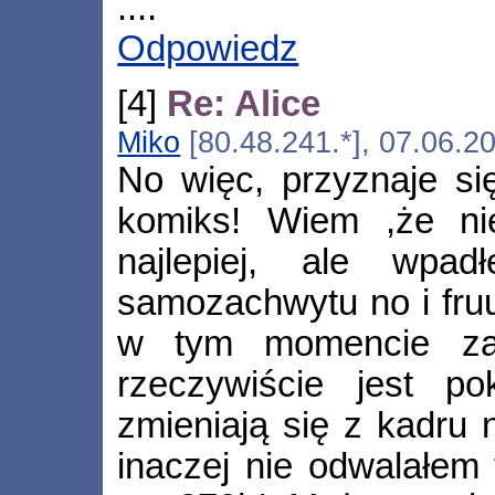
....
Odpowiedz
[4]
Re: Alice
Miko
[80.48.241.*], 07.06.2
No więc, przyznaje się
komiks! Wiem ,że ni
najlepiej, ale wpa
samozachwytu no i fruu
w tym momencie za 
rzeczywiście jest po
zmieniają się z kadru n
inaczej nie odwalałem