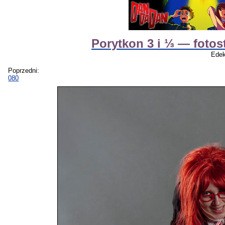
Porytkon 3 i ⅓ — fotos
Edek
Poprzedni:
080