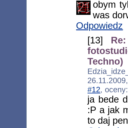
obym ty
was dor
Odpowiedz
[13]
Re:
fotostu
Techno)
Edzia_idz
26.11.2009
#12
, oceny
ja bede d
:P a jak 
to daj pe