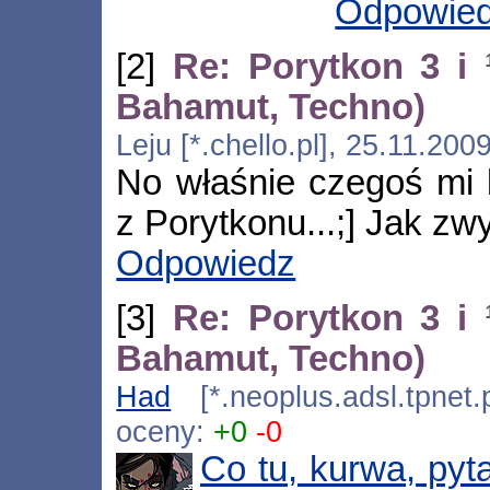
Odpowie
[2]
Re: Porytkon 3 i 
Bahamut, Techno)
Leju [*.chello.pl], 25.11.20
No właśnie czegoś mi 
z Porytkonu...;] Jak zwy
Odpowiedz
[3]
Re: Porytkon 3 i 
Bahamut, Techno)
Had
[*.neoplus.adsl.tpnet.
oceny:
+0
-0
Co tu, kurwa, pyt