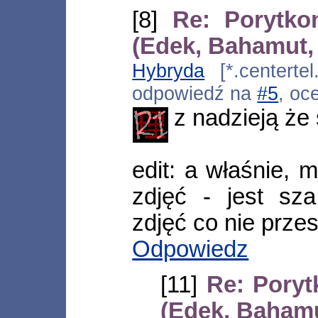
[8]
Re: Porytko
(Edek, Bahamut,
Hybryda
[*.centertel
odpowiedź na
#5
, oc
z nadzieją że
edit: a właśnie,
zdjęć - jest sz
zdjęć co nie przes
Odpowiedz
[11]
Re: Poryt
(Edek, Bahamu