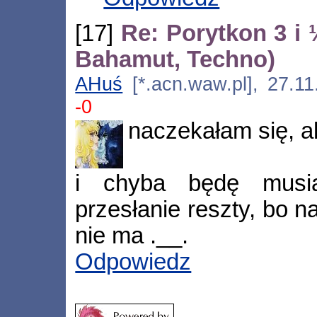
[17]
Re: Porytkon 3 i 
Bahamut, Techno)
AHuś
[*.acn.waw.pl], 27.1
-0
naczekałam się, al
i chyba będę musi
przesłanie reszty, bo 
nie ma .__.
Odpowiedz