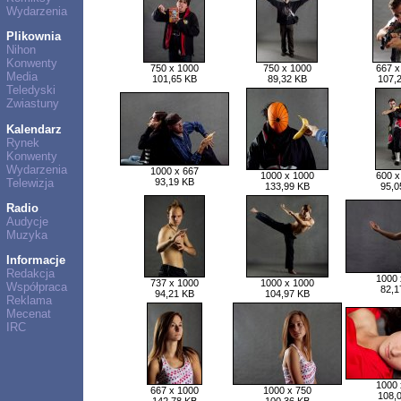
Wydarzenia
Plikownia
Nihon
Konwenty
750 x 1000
750 x 1000
667 x
Media
101,65 KB
89,32 KB
107,
Teledyski
Zwiastuny
Kalendarz
Rynek
Konwenty
Wydarzenia
1000 x 667
1000 x 1000
600 x
Telewizja
93,19 KB
133,99 KB
95,0
Radio
Audycje
Muzyka
Informacje
Redakcja
1000 
737 x 1000
1000 x 1000
Współpraca
82,1
94,21 KB
104,97 KB
Reklama
Mecenat
IRC
1000 
667 x 1000
1000 x 750
108,