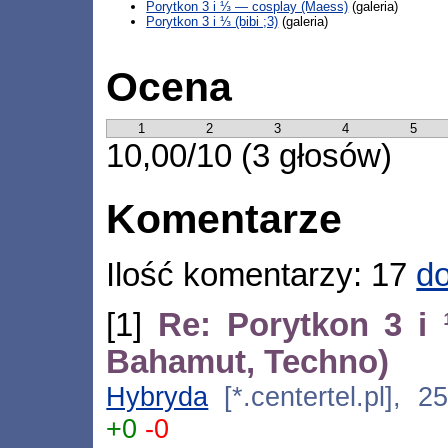
Porytkon 3 i ⅓ — cosplay (Maess)
(galeria)
Porytkon 3 i ⅓ (bibi ;3)
(galeria)
Ocena
1
2
3
4
5
10,00/10 (3 głosów)
Komentarze
Ilość komentarzy: 17
do
[1]
Re: Porytkon 3 i 
Bahamut, Techno)
Hybryda
[*.centertel.pl], 2
+0
-0