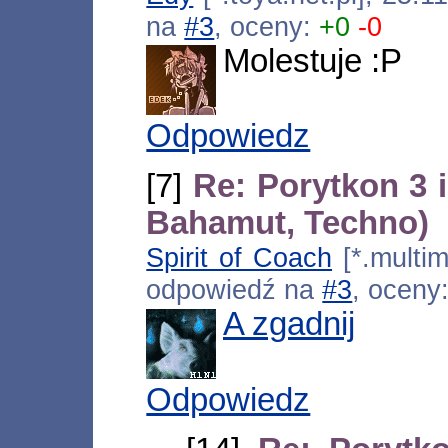
na
#3
, oceny:
+0
-0
Molestuje :P
Odpowiedz
[7]
Re: Porytkon 3 i
Bahamut, Techno)
Spirit of Coach
[*.multim
odpowiedź na
#3
, oceny
A zgadnij
Odpowiedz