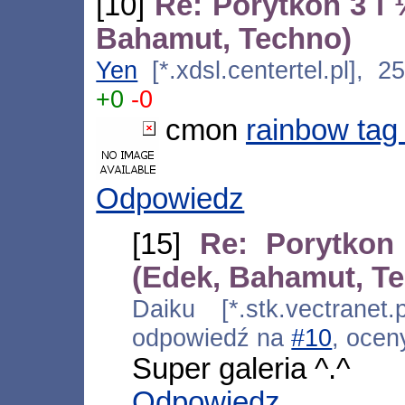
[10]
Re: Porytkon 3 i 
Bahamut, Techno)
Yen
[*.xdsl.centertel.pl], 
+0
-0
cmon
rainbow tag
Odpowiedz
[15]
Re: Porytkon
(Edek, Bahamut, T
Daiku [*.stk.vectranet.
odpowiedź na
#10
, ocen
Super galeria ^.^
Odpowiedz