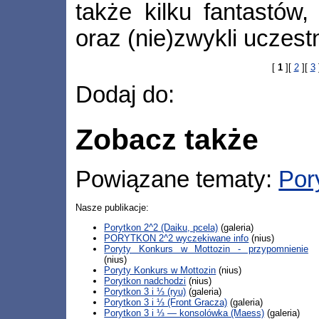
także kilku fantastów,
oraz (nie)zwykli uczest
[
1
][
2
][
3
Dodaj do:
Zobacz także
Powiązane tematy:
Por
Nasze publikacje:
Porytkon 2^2 (Daiku, pcela)
(galeria)
PORYTKON 2^2 wyczekiwane info
(nius)
Poryty Konkurs w Mottozin - przypomnienie
(nius)
Poryty Konkurs w Mottozin
(nius)
Porytkon nadchodzi
(nius)
Porytkon 3 i ⅓ (ryu)
(galeria)
Porytkon 3 i ⅓ (Front Gracza)
(galeria)
Porytkon 3 i ⅓ — konsolówka (Maess)
(galeria)