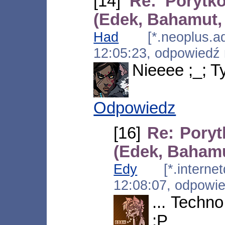
[14]
Re: Porytko
(Edek, Bahamut,
Had
[*.neoplus.ads
12:05:23, odpowiedź
Nieeee ;_; T
Odpowiedz
[16]
Re: Poryt
(Edek, Bahamu
Edy
[*.internetd
12:08:07, odpowi
... Techno
:P