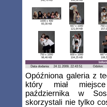
142,78 KB
100,36 KB
1000 x 400
83,30 KB
667 x 1000
750 x
121,64 KB
157,
750 x 1000
600 x 1000
667 x
98,46 KB
104,25 KB
108,
Infor
Data dodania:
24.11.2009, 22:43:51
Odsłon:
Opóźniona galeria z t
który miał miejs
października w Sos
skorzystali nie tylko c