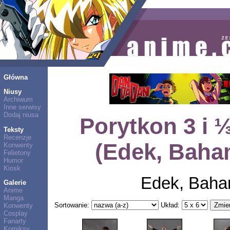
Główna
Niusy
Archiwum
Inne serwisy
Dodaj niusa
Porytkon 3 i 
Teksty
Recenzje
(Edek, Baha
Konwenty
Felietony
Humor
Kiosk
Edek, Baha
Galerie
Anime
Manga
Sortowanie:
Układ:
Konwenty
Cosplay
Fanarty
Komiksy