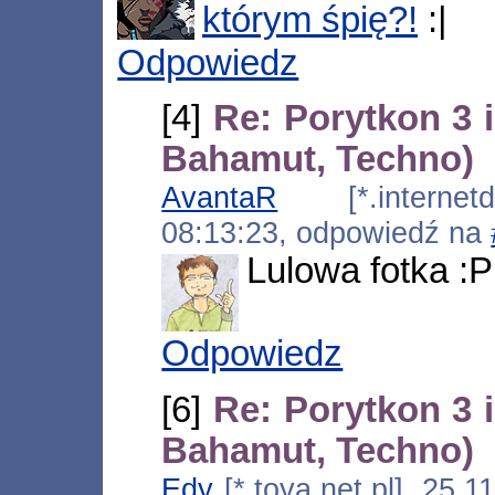
którym śpię?!
:|
Odpowiedz
[4]
Re: Porytkon 3 i
Bahamut, Techno)
AvantaR
[*.internetds
08:13:23, odpowiedź na
Lulowa fotka :P
Odpowiedz
[6]
Re: Porytkon 3 i
Bahamut, Techno)
Edy
[*.toya.net.pl], 25.