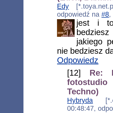
Edy
[*.toya.net.
odpowiedź na
#8
,
jest i t
bedzies
jakiego p
nie bedziesz d
Odpowiedz
[12]
Re: 
fotostudi
Techno)
Hybryda
[*.ce
00:48:47, odp