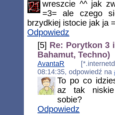
wreszcie ^^ jak z
=3= ale czego s
brzydkiej istocie jak ja 
Odpowiedz
[5]
Re: Porytkon 3 i
Bahamut, Techno)
AvantaR
[*.internetds
08:14:35, odpowiedź na
To po co idzie
az tak nisk
sobie?
Odpowiedz