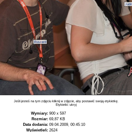
Judit
Ruszard
Jeśli jesteś na tym zdjęciu kliknij w zdjęcie, aby postawić swoją etykietkę.
Etykietki:
ukryj
Wymiary:
900 x 597
Rozmiar:
69,87 KB
Data dodania:
09.04.2009, 00:45:10
Wyświetleń:
2624