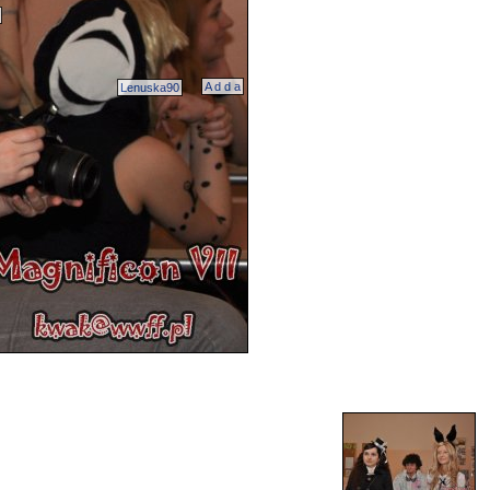
A d d a
Lenuska90