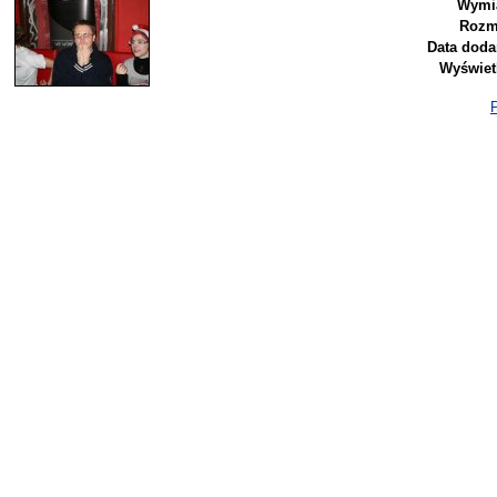
Wymia
Rozm
Data doda
Wyświet
P