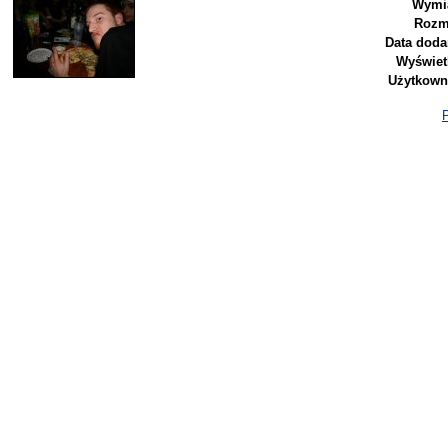
Wymia
Rozm
Data doda
Wyświet
Użytkown
P