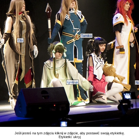
Tamiko
Elia
Ignis-ai
N
Jeśli jesteś na tym zdjęciu kliknij w zdjęcie, aby postawić swoją etykietkę.
Etykietki:
ukryj