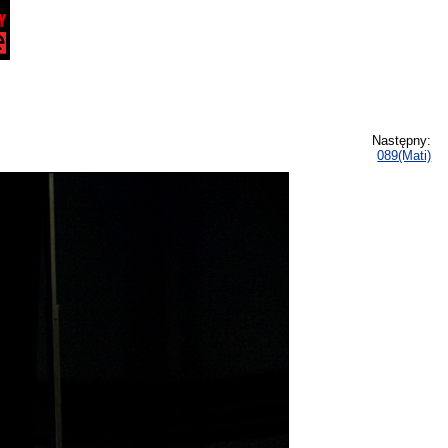
Następny:
089(Mati)