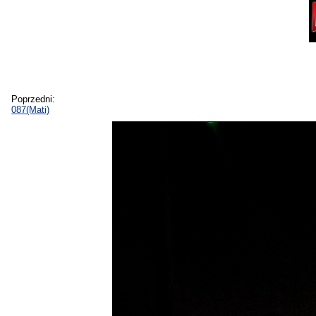
Poprzedni:
087(Mati)