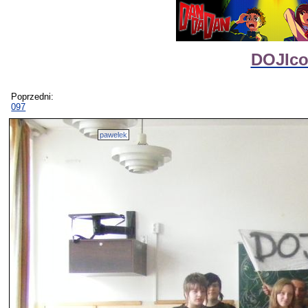
DOJIco
Poprzedni:
097
pawelek