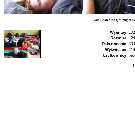
Jeśli jesteś na tym zdjęciu k
Wymiary:
102
Rozmiar:
124
Data dodania:
30.
Wyświetleń:
218
Użytkownicy:
paw
P