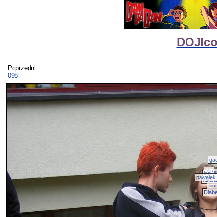
DOJIco
Poprzedni:
098
ga
Ino
Be
ion
pawelek
nikis
xio
Diabe