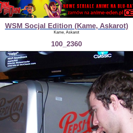
WSM Socjal Edition (Kame, Askarot)
Kame, Askarot
100_2360