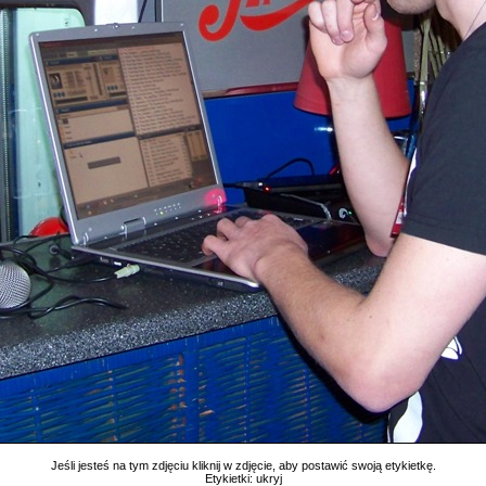
Jeśli jesteś na tym zdjęciu kliknij w zdjęcie, aby postawić swoją etykietkę.
Etykietki:
ukryj