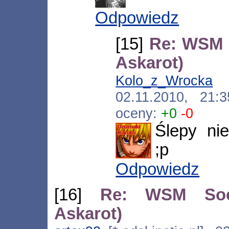
Odpowiedz
[15]
Re: WSM S
Askarot)
Kolo_z_Wrocka
[*
02.11.2010, 21
oceny:
+0
-0
Ślepy ni
;p
Odpowiedz
[16]
Re: WSM Socj
Askarot)