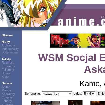
Główna
Niusy
Archiwum
Inne serwisy
Dodaj niusa
WSM Socjal E
Teksty
Recenzje
Aska
Konwenty
Felietony
Humor
Kiosk
Kame, 
Galerie
Anime
Manga
Sortowanie:
Układ:
Konwenty
Cosplay
Fanarty
Komiksy