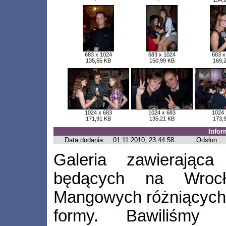
154,
683 x 1024
683 x 1024
683 x
135,55 KB
150,99 KB
169,
1024 x 683
1024 x 683
1024 
171,91 KB
135,21 KB
173,
Infor
Data dodania:
01.11.2010, 23:44:58
Odsłon:
Galeria zawierająca
będących na Wrocła
Mangowych różniących 
formy. Bawiliśmy