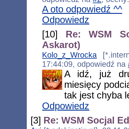
A oto odpowiedź ^^
Odpowiedz
[10]
Re: WSM Soc
Askarot)
Kolo_z_Wrocka
[*.intern
17:44:09, odpowiedź na
A idź, już d
miesięcy podcią
tak jest chyba l
Odpowiedz
[3]
Re: WSM Socjal Edi