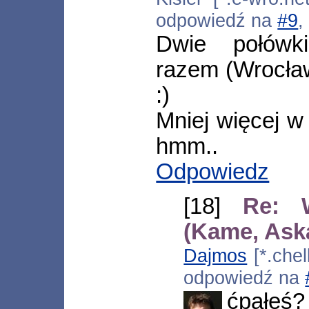
odpowiedź na
#9
,
Dwie połówk
razem (Wrocła
:)
Mniej więcej w
hmm..
Odpowiedz
[18]
Re: 
(Kame, Ask
Dajmos
[*.chel
odpowiedź na
ćpałeś?