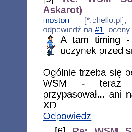
Askarot)
moston
[*.chello.pl]
odpowiedź na
#1
, oceny
A tam timing -
uczynek przed 
Ogólnie trzeba się 
WSM - teraz t
przypasował... ani
XD
Odpowiedz
[6]
Re: WSM So