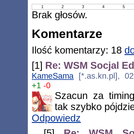
1
2
3
4
5
Brak głosów.
Komentarze
Ilość komentarzy: 18
do
[1]
Re: WSM Socjal Edi
KameSama
[*.as.kn.pl], 0
+1
-0
Szacun za timing
tak szybko pójdzie
Odpowiedz
[5]
Re: WSM Soc