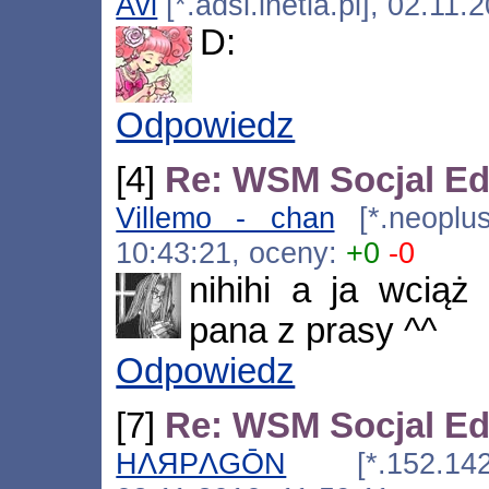
Avi
[*.adsl.inetia.pl], 02.11
D:
Odpowiedz
[4]
Re: WSM Socjal Edi
Villemo - chan
[*.neoplus.
10:43:21, oceny:
+0
-0
nihihi a ja wciąż
pana z prasy ^^
Odpowiedz
[7]
Re: WSM Socjal Edi
HΛЯPΛGŌN
[*.152.142.21