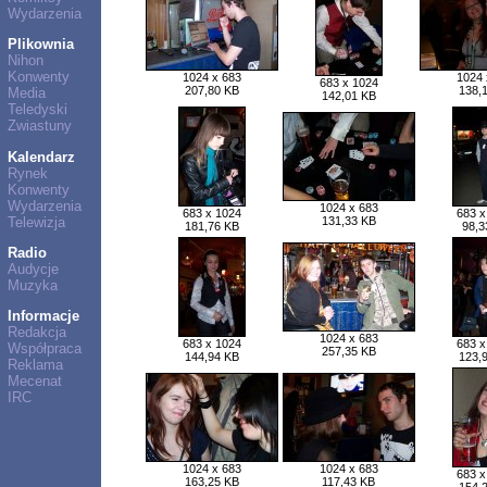
Wydarzenia
Plikownia
Nihon
Konwenty
1024 x 683
1024 
683 x 1024
207,80 KB
138,
Media
142,01 KB
Teledyski
Zwiastuny
Kalendarz
Rynek
Konwenty
Wydarzenia
1024 x 683
683 x 1024
683 x
Telewizja
131,33 KB
181,76 KB
98,3
Radio
Audycje
Muzyka
Informacje
Redakcja
1024 x 683
683 x 1024
683 x
Współpraca
257,35 KB
144,94 KB
123,
Reklama
Mecenat
IRC
1024 x 683
1024 x 683
683 x
163,25 KB
117,43 KB