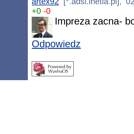
artex92
[*.adsl.inetia.pl], 
+0
-0
Impreza zacna- bo
Odpowiedz