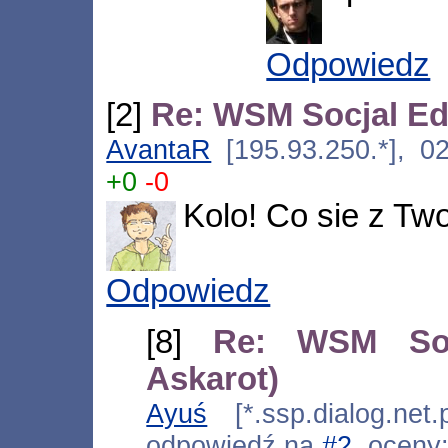
Odpowiedz
[2]
Re: WSM Socjal Edi
AvantaR
[195.93.250.*], 02
+0
-0
Kolo! Co sie z Tw
Odpowiedz
[8]
Re: WSM Soc
Askarot)
Ayuś
[*.ssp.dialog.net.
odpowiedź na
#2
, oceny