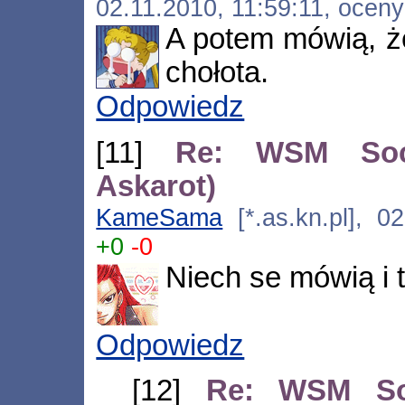
02.11.2010, 11:59:11, ocen
A potem mówią, że
chołota.
Odpowiedz
[11]
Re: WSM Socj
Askarot)
KameSama
[*.as.kn.pl], 0
+0
-0
Niech se mówią i t
Odpowiedz
[12]
Re: WSM Soc