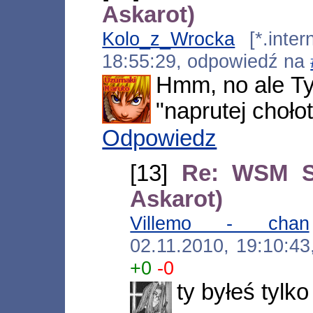
Askarot)
Kolo_z_Wrocka
[*.intern
18:55:29, odpowiedź na
Hmm, no ale Ty
"naprutej chołot
Odpowiedz
[13]
Re: WSM So
Askarot)
Villemo - chan
02.11.2010, 19:10:4
+0
-0
ty byłeś tylk