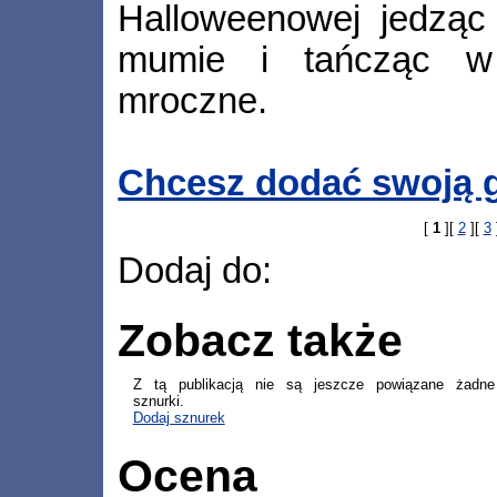
Halloweenowej jedząc 
mumie i tańcząc w 
mroczne.
Chcesz dodać swoją g
[
1
][
2
][
3
Dodaj do:
Zobacz także
Z tą publikacją nie są jeszcze powiązane żadne
sznurki.
Dodaj sznurek
Ocena