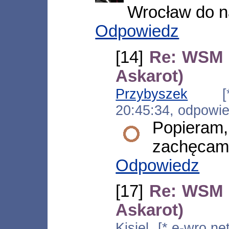
Wrocław do n
Odpowiedz
[14]
Re: WSM S
Askarot)
Przybyszek
[*.ch
20:45:34, odpowi
Popiera
zachęcam 
Odpowiedz
[17]
Re: WSM S
Askarot)
Kisiel [*.e-wro.ne