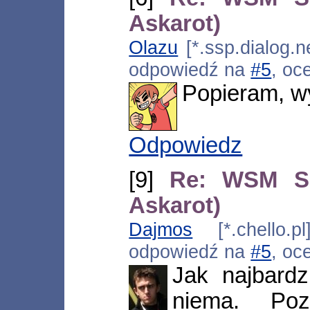
Askarot)
Olazu
[*.ssp.dialog.n
odpowiedź na
#5
, oc
Popieram, wy
Odpowiedz
[9]
Re: WSM So
Askarot)
Dajmos
[*.chello.pl
odpowiedź na
#5
, oc
Jak najbardz
niema. Po