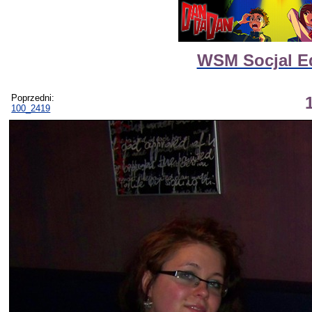
WSM Socjal Ed
Poprzedni:
100_2419