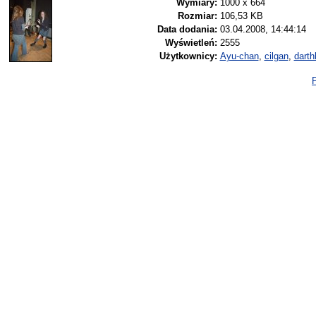
Wymiary:
1000 x 664
Rozmiar:
106,53 KB
Data dodania:
03.04.2008, 14:44:14
Wyświetleń:
2555
Użytkownicy:
Ayu-chan
,
cilgan
,
darth
P