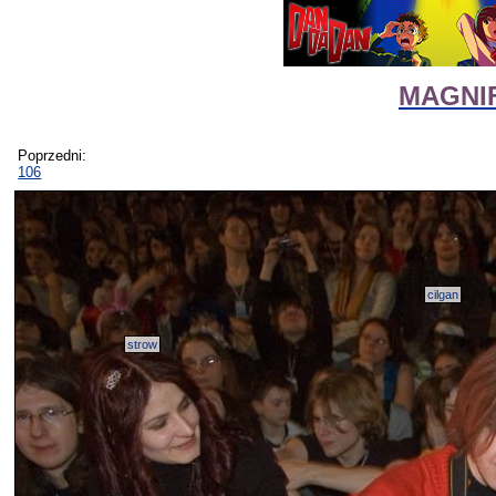
MAGNIF
Poprzedni:
106
cilgan
strow