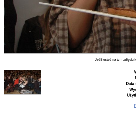
Jeśli jesteś na tym zdjęciu k
Data 
Wyś
Użyt
P