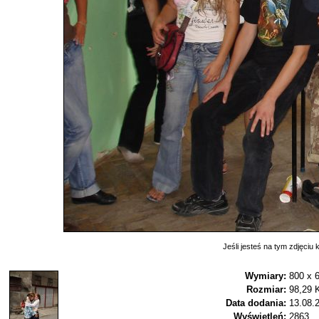
Jeśli jesteś na tym zdjęciu k
Wymiary:
800 x 
Rozmiar:
98,29 
Data dodania:
13.08.
Wyświetleń:
2863