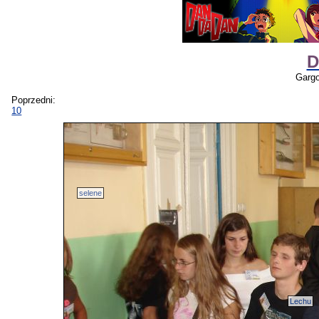
D
Gargo
Poprzedni:
10
selene
Lechu