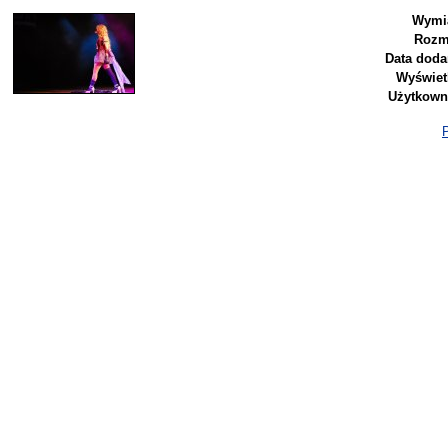
Wymia
Rozm
Data doda
Wyświet
Użytkown
P