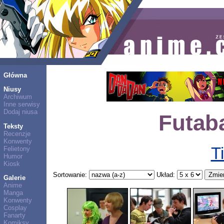
Główna
Niusy
Archiwum
Inne serwisy
Dodaj niusa
Futaba
Teksty
Recenzje
Konwenty
Ti
Felietony
Humor
Kiosk
Sortowanie:
Układ:
Galerie
Anime
Manga
Konwenty
Cosplay
Fanarty
Komiksy