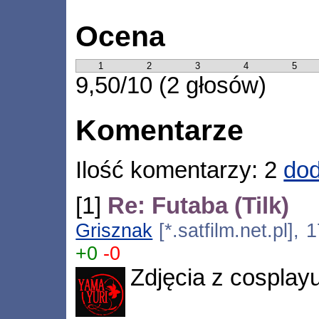
Ocena
1
2
3
4
5
9,50/10 (2 głosów)
Komentarze
Ilość komentarzy: 2
dod
[1]
Re: Futaba (Tilk)
Grisznak
[*.satfilm.net.pl],
+0
-0
Zdjęcia z cosplayu