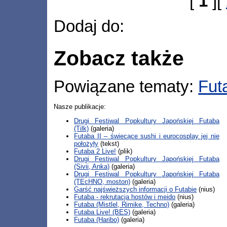
[
1
][
Dodaj do:
Zobacz także
Powiązane tematy:
Fut
Nasze publikacje:
Drugi Festiwal Popkultury Japońskiej Futaba
(Tilk)
(galeria)
Futaba II – świecące sushi i eurocosplay jej nie
położyły
(tekst)
Futaba 2 Live!
(plik)
Drugi Festiwal Popkultury Japońskiej Futaba
(Sivii, Anka)
(galeria)
Drugi Festiwal Popkultury Japońskiej Futaba
(TEcHNO, moston)
(galeria)
Garść najświeższych informacji o Futabie
(nius)
Futaba - rekrutacja hostów i meido
(nius)
Futaba (Mistlel, Rimike, Techno)
(galeria)
Futaba Live! (BES)
(galeria)
Futaba (Haribo)
(galeria)