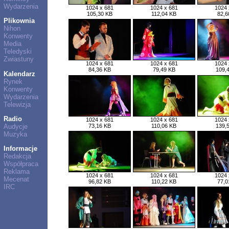
Wydarzenia
1024 x 681
1024 x 681
1024 
105,30 KB
112,04 KB
82,6
Plikownia
Nihon
Konwenty
Media
Teledyski
Zwiastuny
1024 x 681
1024 x 681
1024 
84,36 KB
79,49 KB
109,
Kalendarz
Rynek
Konwenty
Wydarzenia
Telewizja
Radio
1024 x 681
1024 x 681
1024 
Audycje
73,16 KB
110,06 KB
139,
Muzyka
Informacje
Redakcja
Współpraca
Reklama
1024 x 681
1024 x 681
1024 
Mecenat
96,82 KB
110,22 KB
77,0
IRC