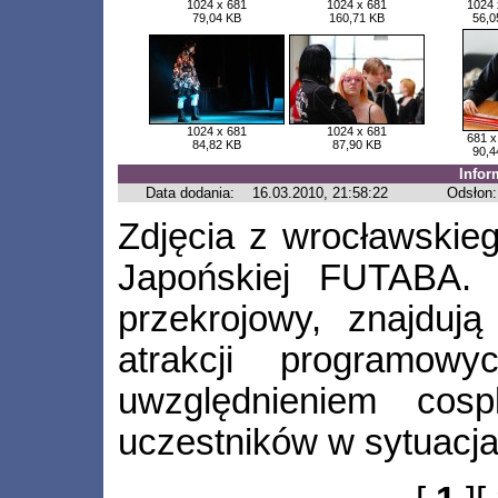
1024 x 681
1024 x 681
1024 
79,04 KB
160,71 KB
56,0
1024 x 681
1024 x 681
681 x
84,82 KB
87,90 KB
90,4
Infor
Data dodania:
16.03.2010, 21:58:22
Odsłon:
Zdjęcia z wrocławskieg
Japońskiej FUTABA. 
przekrojowy, znajdują
atrakcji programow
uwzględnieniem cos
uczestników w sytuacja