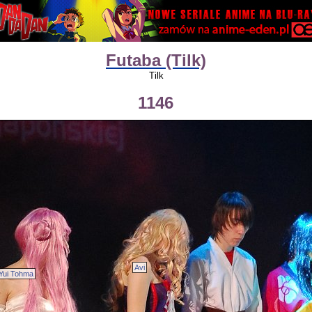
Futaba (Tilk)
Tilk
1146
Avi
Yui Tohma