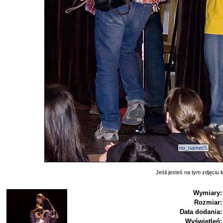
no_name65
Jeśli jesteś na tym zdjęciu k
Wymiary:
Rozmiar:
Data dodania:
Wyświetleń: