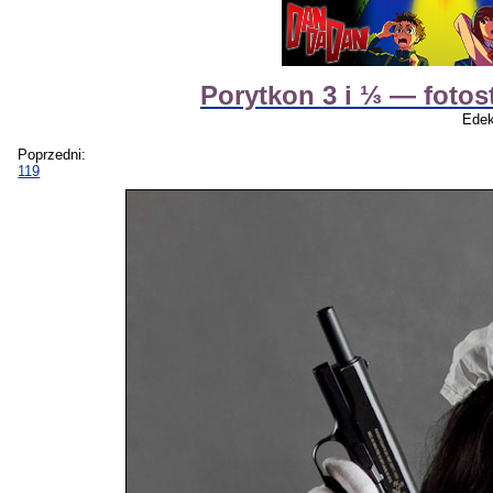
Porytkon 3 i ⅓ — fotos
Edek
Poprzedni:
119