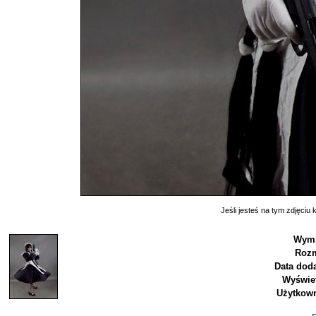
Jeśli jesteś na tym zdjęciu k
Wymi
Rozm
Data doda
Wyświet
Użytkown