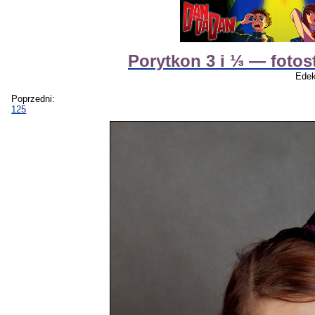
Porytkon 3 i ⅓ — fotos
Edek
Poprzedni:
125