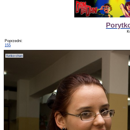
Porytk
K
Poprzedni:
155
Yuriko-chan