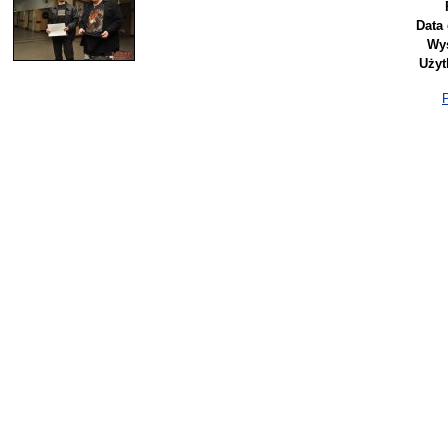
Data
Wyś
Użyt
P