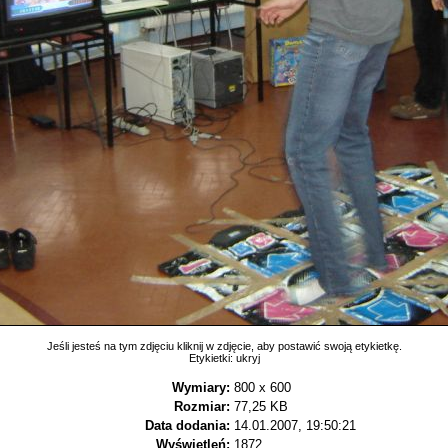
Jeśli jesteś na tym zdjęciu kliknij w zdjęcie, aby postawić swoją etykietkę.
Etykietki:
ukryj
Wymiary:
800 x 600
Rozmiar:
77,25 KB
Data dodania:
14.01.2007, 19:50:21
Wyświetleń:
1872