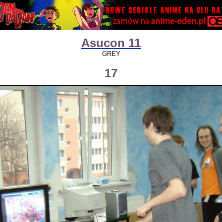
Asucon 11
GREY
17