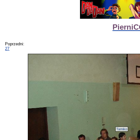
PierniC
Poprzedni:
27
Tamiko