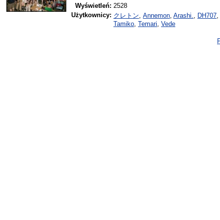
Wyświetleń:
2528
Użytkownicy:
クレトン
,
Annemon
,
Arashi.
,
DH707
Tamiko
,
Temari
,
Vede
P