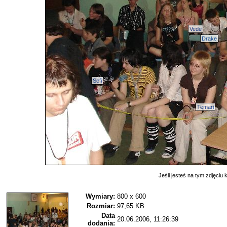
Vede
Drake
Sefi
Temari
Jeśli jesteś na tym zdjęciu k
Wymiary:
800 x 600
Rozmiar:
97,65 KB
Data
20.06.2006, 11:26:39
dodania: