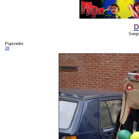
D
Gargo
Poprzedni:
28