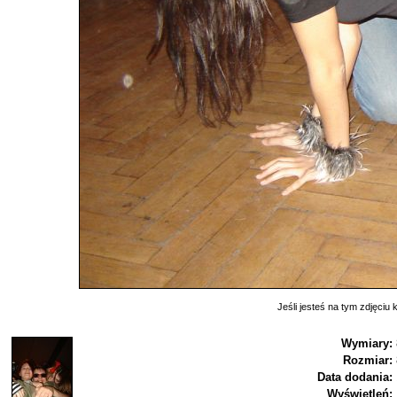
Jeśli jesteś na tym zdjęciu k
Wymiary:
Rozmiar:
Data dodania:
Wyświetleń: