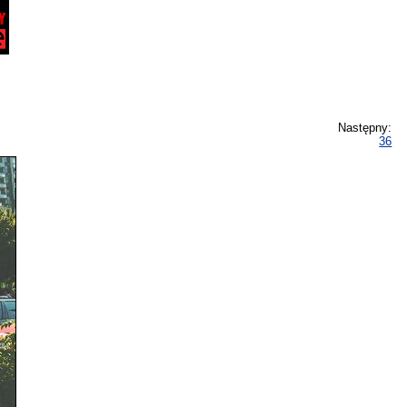
Następny:
36