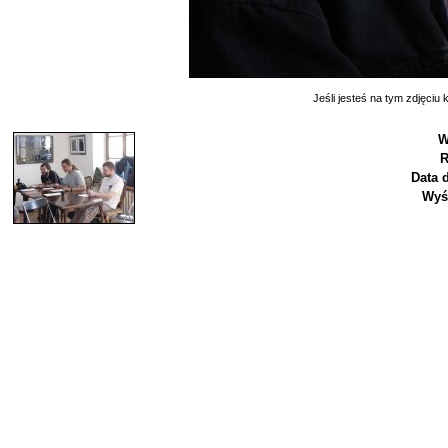
Jeśli jesteś na tym zdjęciu k
W
R
Data 
Wyś