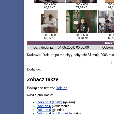
800 x 600
800 x 600
600 
63,72 KB
79,24 KB
97,1
600 x 800
800 x 600
800 
63,05 KB
100,70 KB
88,4
Infor
Data dodania:
04.05.2004, 00:00:00
Odsłon:
Krakowski Yokkon po raz piąty odbył się 31 maja 2003 rok
[
1
][
Dodaj do:
Zobacz także
Powiązane tematy:
Yokkon
.
Nasze publikacje:
Yokkon 3 (Ldath)
(galeria)
Yokkon 6
(wydarzenie)
Yokkon 6
(galeria)
Yokkon (Lord Raven)
(galeria)