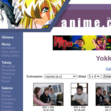
Główna
Niusy
Archiwum
Inne serwisy
Dodaj niusa
Yokk
Teksty
Recenzje
Vul
Konwenty
Felietony
Sortowanie:
Układ:
Humor
Kiosk
Galerie
Anime
Manga
Konwenty
Cosplay
Fanarty
800 x 600
600 x 800
800 
Komiksy
78,82 KB
50,95 KB
65,2