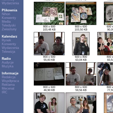
Wydarzenia
Plikownia
Nihon
Konwenty
Media
Teledyski
800 x 600
800 x 600
600 
Zwiastuny
103,48 KB
103,50 KB
90,0
Kalendarz
Rynek
Konwenty
Wydarzenia
Telewizja
800 x 600
600 x 800
800 
Radio
55,83 KB
63,04 KB
83,5
Audycje
Muzyka
Informacje
Redakcja
Współpraca
Reklama
800 x 600
800 x 600
800 
Mecenat
46,90 KB
59,56 KB
77,5
IRC