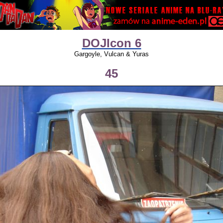
DOJIcon 6
Gargoyle, Vulcan & Yuras
45