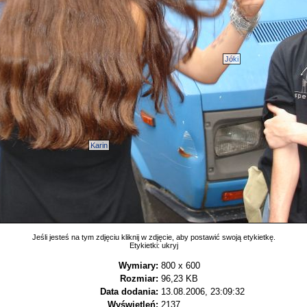
Jóki
Karin
Jeśli jesteś na tym zdjęciu kliknij w zdjęcie, aby postawić swoją etykietkę.
Etykietki:
ukryj
Wymiary:
800 x 600
Rozmiar:
96,23 KB
Data dodania:
13.08.2006, 23:09:32
Wyświetleń:
2137