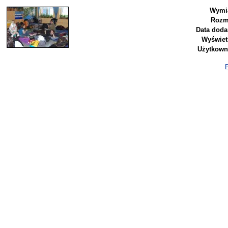
Wymia
Rozm
Data doda
Wyświet
Użytkown
P