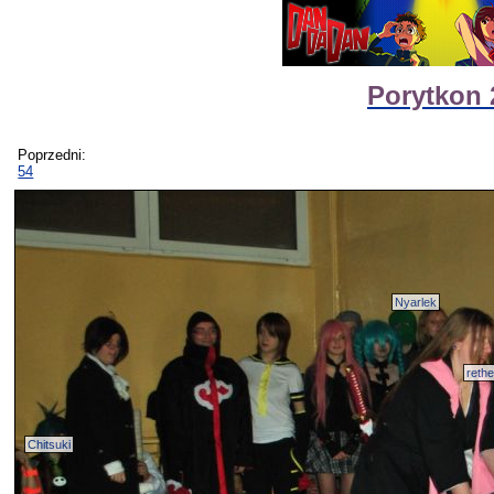
Porytkon 
Poprzedni:
54
Nyarlek
reth
Chitsuki