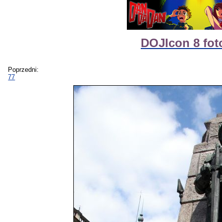
DOJIcon 8 fot
Poprzedni:
77