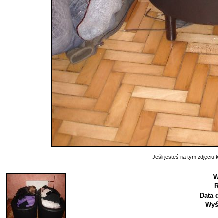
Jeśli jesteś na tym zdjęciu k
W
R
Data 
Wyś