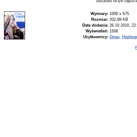
Jeśli jesteś na tym zdjęciu k
Wymiary:
1000 x 675
Rozmiar:
202,89 KB
Data dodania:
26.10.2010, 22
Wyświetleń:
1506
Użytkownicy:
Dingo
,
Hejjihog
P