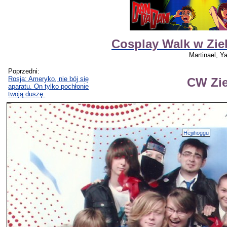
Cosplay Walk w Ziel
Martinael, Y
Poprzedni:
Rosja: Ameryko, nie bój się
CW Zie
aparatu. On tylko pochłonie
twoją duszę.
Hejjihoggu