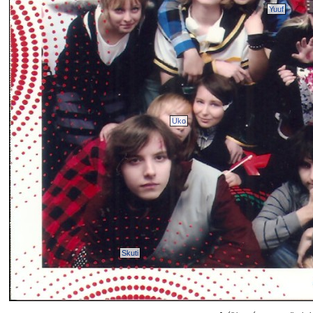
Yuuf
Uko
Skuti