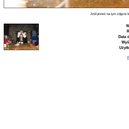
Jeśli jesteś na tym zdjęciu k
W
R
Data 
Wyś
Użyt
P