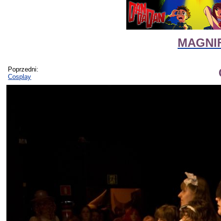
MAGNIF
Poprzedni:
Cosplay