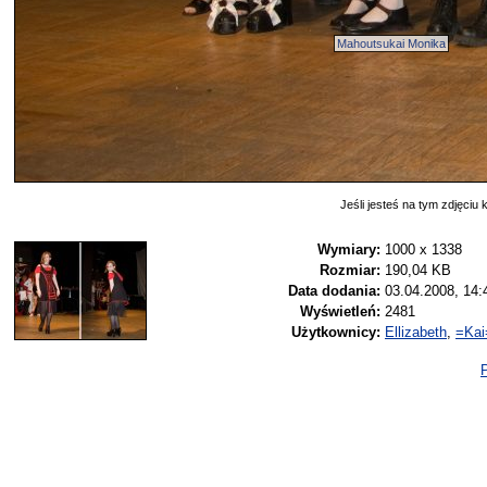
Mahoutsukai Monika
Jeśli jesteś na tym zdjęciu k
Wymiary:
1000 x 1338
Rozmiar:
190,04 KB
Data dodania:
03.04.2008, 14:
Wyświetleń:
2481
Użytkownicy:
Ellizabeth
,
=Kai
P