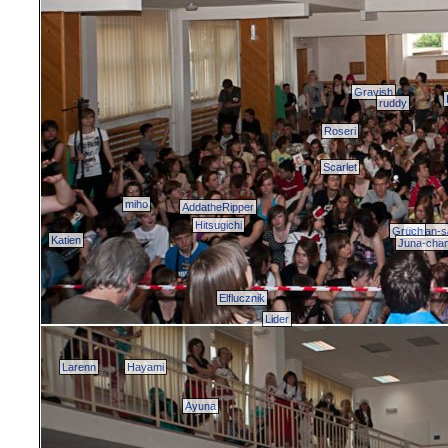
Gravish
ruddy
Roseri
Scarlet
miho
AddatheRipper
Hitsugichi
Gruch
Banan-
Katien
Juna-cha
Elflucznik
Lider
Larenn
Hayami
Ayuna