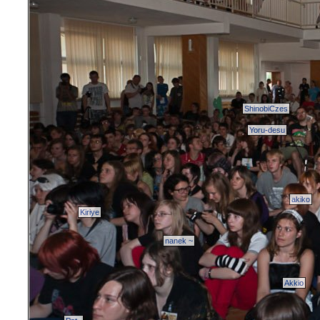
ShinobiCzes
Yoru-desu
akiko
Kiriye
nanek ~
Akkio