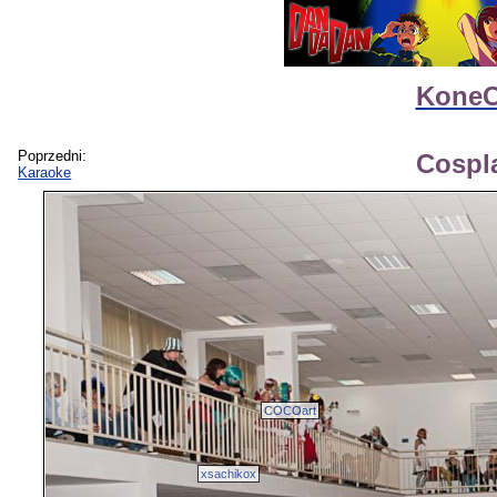
KoneC
Poprzedni:
Cospl
Karaoke
COCOart
xsachikox