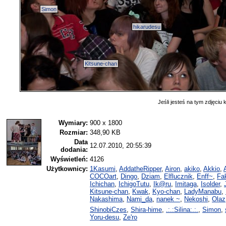
Simon
hikarudesu
Kitsune-chan
Jeśli jesteś na tym zdjęciu k
Wymiary:
900 x 1800
Rozmiar:
348,90 KB
Data
12.07.2010, 20:55:39
dodania:
Wyświetleń:
4126
Użytkownicy:
1Kasumi
,
AddatheRipper
,
Airon
,
akiko
,
Akkio
,
COCOart
,
Dingo
,
Dziam
,
Elflucznik
,
Enff~
,
Fa
Ichichan
,
IchigoTutu
,
Ik@ru
,
Imitaga
,
Isolder
,
Kitsune-chan
,
Kwak
,
Kyo-chan
,
LadyManabu
,
Nakashima
,
Nami_da
,
nanek ~
,
Nekoshi
,
Olaz
ShinobiCzes
,
Shira-hime
,
.:.:Silina:.:.
,
Simon
,
Yoru-desu
,
Ze'ro