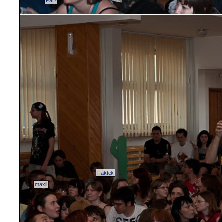
Pat~
Faktek
maxii